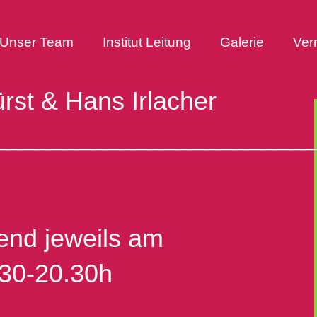
Unser Team
Institut Leitung
Galerie
Ver
rst & Hans Irlacher
______________________
end jeweils am
30-20.30h