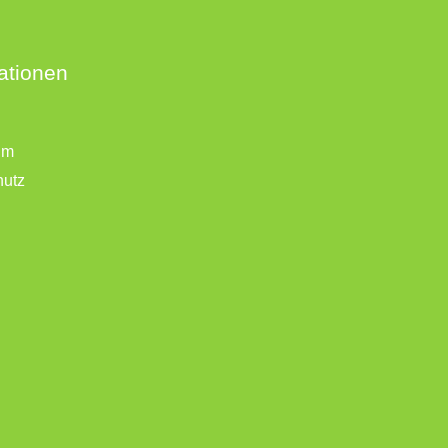
ationen
um
hutz