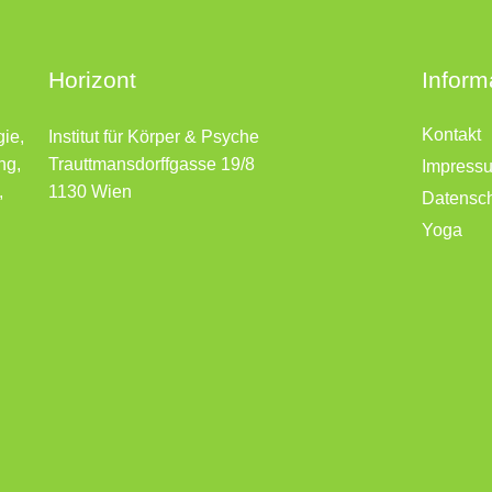
Horizont
Inform
Kontakt
gie,
Institut für Körper & Psyche
ng,
Trauttmansdorffgasse 19/8
Impress
,
1130 Wien
Datensc
Yoga