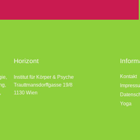
Horizont
Inform
Kontakt
gie,
Institut für Körper & Psyche
ng,
Trauttmansdorffgasse 19/8
Impress
,
1130 Wien
Datensc
Yoga