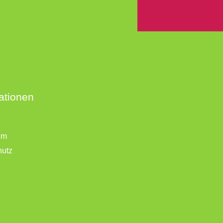
ationen
um
hutz