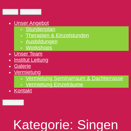
Öffnen
Schließen
Unser Angebot
Stundenplan
Therapien & Einzelstunden
Ausbildungen
Workshops
Unser Team
Institut Leitung
Galerie
Vermietung
Vermietung Seminarraum & Dachterrasse
Vermietung Einzelräume
Kontakt
Schließen
Kategorie:
Singen