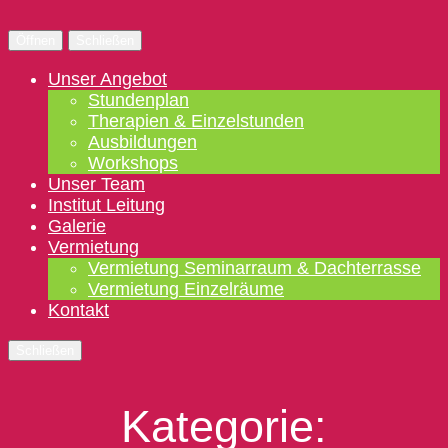
Öffnen
Schließen
Unser Angebot
Stundenplan
Therapien & Einzelstunden
Ausbildungen
Workshops
Unser Team
Institut Leitung
Galerie
Vermietung
Vermietung Seminarraum & Dachterrasse
Vermietung Einzelräume
Kontakt
Schließen
Kategorie: