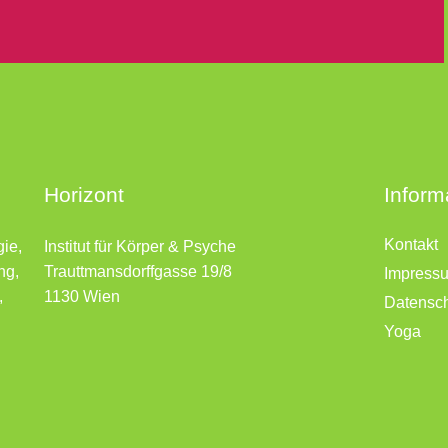
Horizont
Inform
Kontakt
gie,
Institut für Körper & Psyche
ng,
Trauttmansdorffgasse 19/8
Impress
,
1130 Wien
Datensc
Yoga