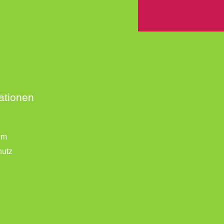
ationen
um
hutz