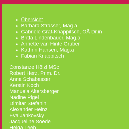
Übersicht
Barbara Strasser, Mag.a
Gabriele Graf-Knappitsch, OÄ Dr.in
Britta Lindenbauer, Mag.a
Annette van Hinte Gruber
Kathrin Hansen, Mag.a
Fabian Knappitsch
Constanze Hölzl MSc
Robert Herz, Prim. Dr.
Anna Schabasser
Kerstin Koch
Manuela Altersberger
Nadine Pigel
Dimitar Stefanin
Alexander Heinz
Eva Jankovsky
Jacqueline Soede
Helga Leeb