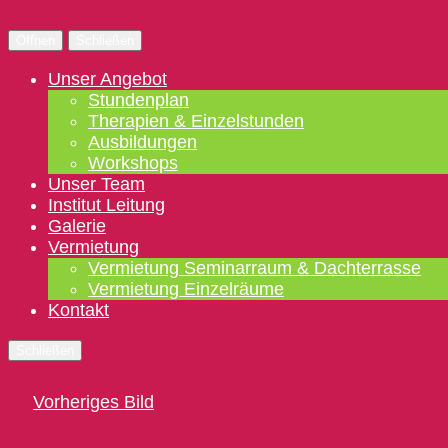
Öffnen
Schließen
Unser Angebot
Stundenplan
Therapien & Einzelstunden
Ausbildungen
Workshops
Unser Team
Institut Leitung
Galerie
Vermietung
Vermietung Seminarraum & Dachterrasse
Vermietung Einzelräume
Kontakt
Schließen
Vorheriges Bild