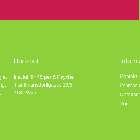
Horizont
Inform
Kontakt
gie,
Institut für Körper & Psyche
ng,
Trauttmansdorffgasse 19/8
Impress
,
1130 Wien
Datensc
Yoga