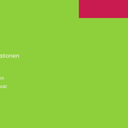
ationen
um
hutz