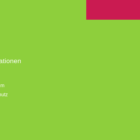
ationen
um
hutz