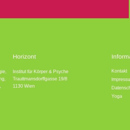
Horizont
Inform
Kontakt
gie,
Institut für Körper & Psyche
ng,
Trauttmansdorffgasse 19/8
Impress
,
1130 Wien
Datensc
Yoga