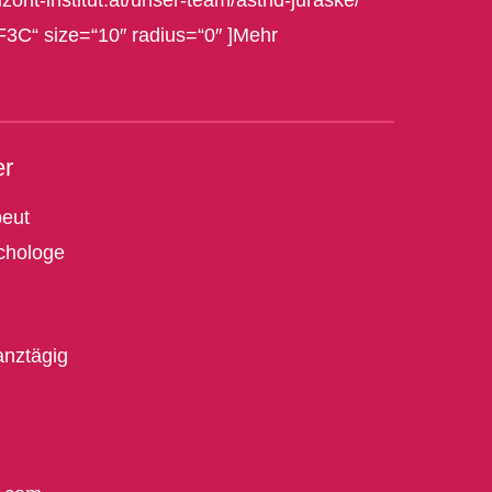
zont-institut.at/unser-team/astrid-juraske/“
F3C“ size=“10″ radius=“0″ ]Mehr
er
peut
chologe
anztägig