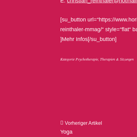
E.
christian_reinthaler@hotmai
[su_button url=“https://www.hori
reinthaler-mmag/“ style=“flat“
]Mehr Infos[/su_button]
Kategorie
Psychotherapie
,
Therapien & Sitzungen
Vorheriger Artikel
Yoga