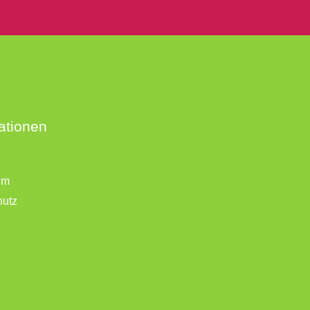
ationen
um
hutz