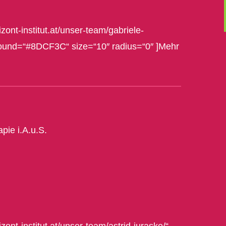
zont-institut.at/unser-team/gabriele-
ground=“#8DCF3C“ size=“10″ radius=“0″ ]Mehr
pie i.A.u.S.