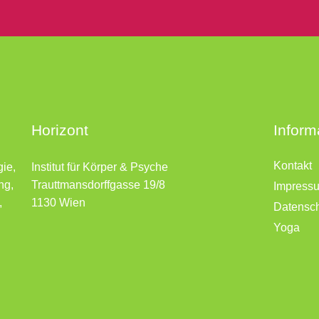
Horizont
Inform
Kontakt
gie,
Institut für Körper & Psyche
ng,
Trauttmansdorffgasse 19/8
Impress
,
1130 Wien
Datensc
Yoga