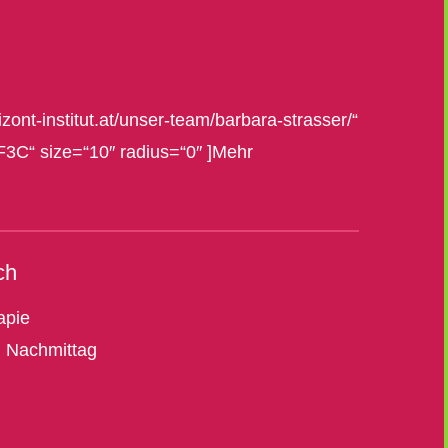
zont-institut.at/unser-team/barbara-strasser/“
F3C“ size=“10″ radius=“0″ ]Mehr
ch
apie
h Nachmittag