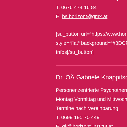
T. 0676 474 16 84
E.
bs.horizont@gmx.at
[su_button url=“https://www.hori
style=“flat“ background=“#8DC
Infos[/su_button]
Dr. OÄ Gabriele Knappits
Personenzentrierte Psychother
Montag Vormittag und Mittwoc
Termine nach Vereinbarung
T. 0699 195 70 449
E.
gk@horizont-institut.at