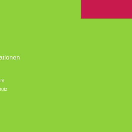
ationen
um
hutz