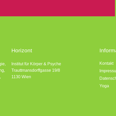
Horizont
Inform
Kontakt
gie,
Institut für Körper & Psyche
ng,
Trauttmansdorffgasse 19/8
Impress
,
1130 Wien
Datensc
Yoga