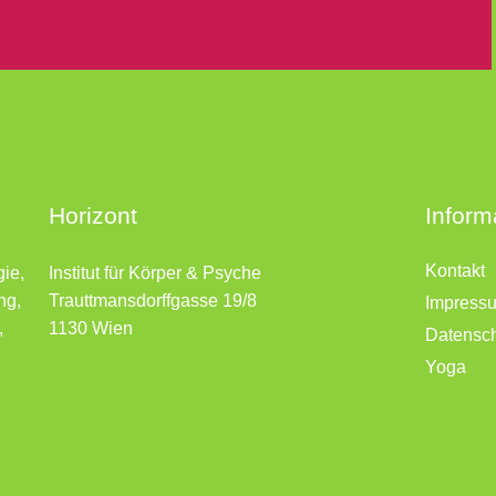
Horizont
Inform
Kontakt
gie,
Institut für Körper & Psyche
ng,
Trauttmansdorffgasse 19/8
Impress
,
1130 Wien
Datensc
Yoga