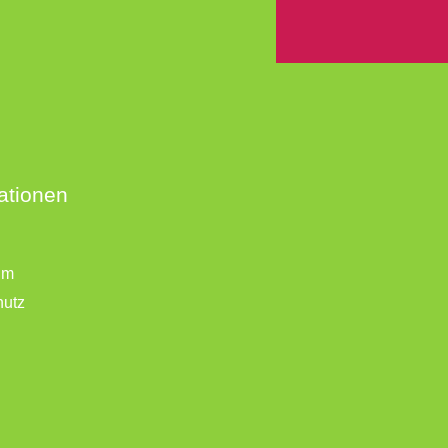
ationen
um
hutz