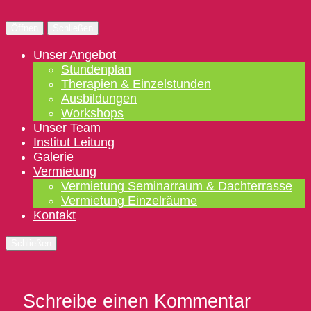
Öffnen
Schließen
Unser Angebot
Stundenplan
Therapien & Einzelstunden
Ausbildungen
Workshops
Unser Team
Institut Leitung
Galerie
Vermietung
Vermietung Seminarraum & Dachterrasse
Vermietung Einzelräume
Kontakt
Schließen
Schreibe einen Kommentar