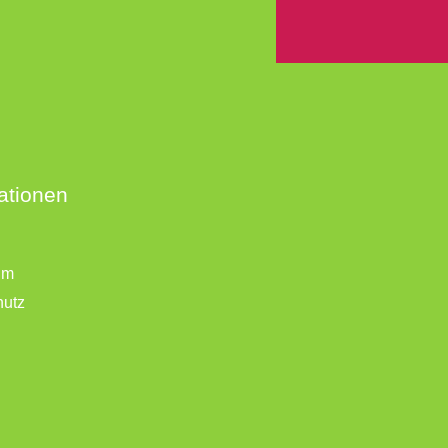
ationen
um
hutz