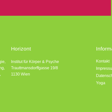
Horizont
Inform
Kontakt
gie,
Institut für Körper & Psyche
ng,
Trauttmansdorffgasse 19/8
Impress
,
1130 Wien
Datensc
Yoga