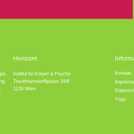
Horizont
Inform
Kontakt
gie,
Institut für Körper & Psyche
ng,
Trauttmansdorffgasse 19/8
Impress
,
1130 Wien
Datensc
Yoga