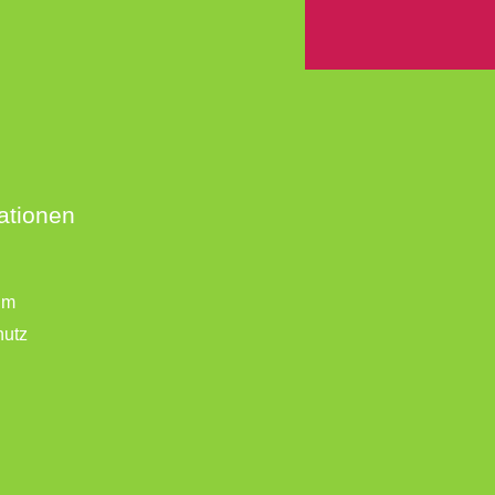
ationen
um
hutz