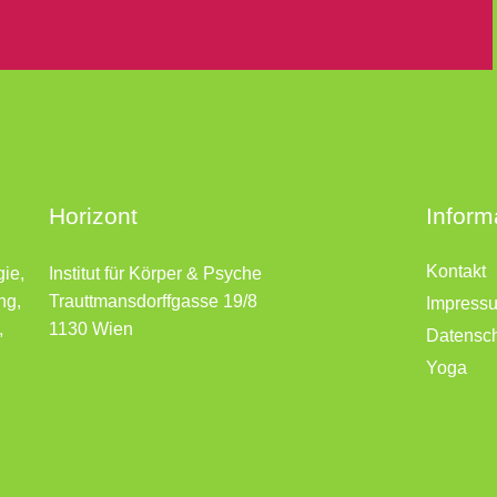
Horizont
Inform
Kontakt
gie,
Institut für Körper & Psyche
ng,
Trauttmansdorffgasse 19/8
Impress
,
1130 Wien
Datensc
Yoga