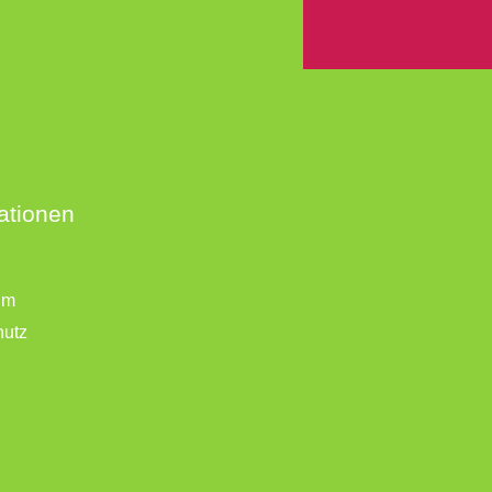
ationen
um
hutz