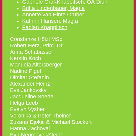
Gabriele Graf-Knappitsch, OÄ Dr.in
Britta Lindenbauer, Mag.a
Annette van Hinte Gruber
Kathrin Hansen, Mag.a
Fabian Knappitsch
Constanze Hölzl MSc
Robert Herz, Prim. Dr.
Anna Schabasser
Kerstin Koch
Manuela Altersberger
Nadine Pigel
Dimitar Stefanin
Alexander Heinz
Eva Jankovsky
Jacqueline Soede
Helga Leeb
Evelyn Vysher
Veronika & Peter Theiner
Zuzana Djokic & Michael Stockert
Hanna Zachoval
Eva Neumayer-Steiof