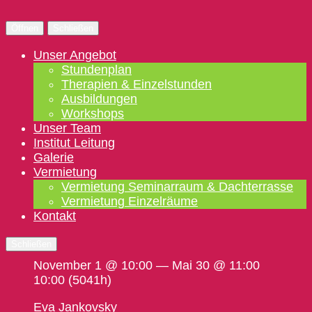
Öffnen
Schließen
Unser Angebot
Stundenplan
Therapien & Einzelstunden
Ausbildungen
Workshops
Unser Team
Institut Leitung
Galerie
Vermietung
Vermietung Seminarraum & Dachterrasse
Vermietung Einzelräume
Kontakt
Schließen
November 1 @ 10:00 — Mai 30 @ 11:00
10:00
(5041h)
Eva Jankovsky